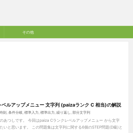
その他
ンクレベルアップメニュー 文字列 (paizaランク C 相当)の解説
時刻
,
条件分岐
,
標準入力
,
標準出力
,
繰り返し
,
部分文字列
あつしです。 今回はpaiza Cランクレベルアップメニュー から文字
いと思います。 この問題集は文字列に関する6個のSTEP問題(D級)と