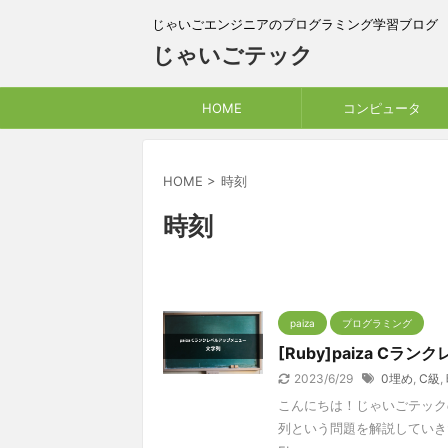
じゃいごエンジニアのプログラミング学習ブログ
じゃいごテック
HOME
コンピュータ
HOME
>
時刻
時刻
paiza
プログラミング
[Ruby]paiza Cラ
2023/6/29
0埋め
,
C級
,
こんにちは！じゃいごテックの
列という問題を解説していきた