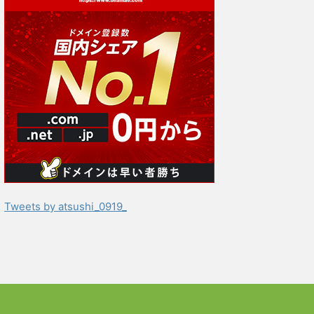
Tweets by atsushi_0919_