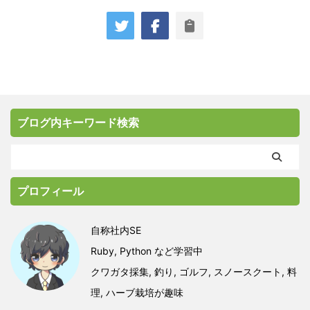
なり便
になっ
す。 標準入力とは 実行されているプログラムが
で、デバ
ログラミ
データを受け取る入力元のことです。キーボー
ッドを
の基本
ドやファイルからのデータ入力と思っておけば
ミング
。 オブ
OK！ 文字列で渡されるので、数値として扱うに
こともあ
ジェクト
は文字列型から数値型への変更が必要です。 標
準出力とは プログラ ...
ブログ内キーワード検索
プロフィール
自称社内SE
Ruby, Python など学習中
クワガタ採集, 釣り, ゴルフ, スノースクート, 料
理, ハーブ栽培が趣味