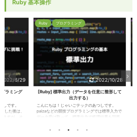
Ruby 基本操作
入力による
積和 [アルゴリズム(Ruby)]線形探索法 [Ruby]
さい。 
ータ取得
標準入力によるデータ取得1 [Ruby] 標準入力に
ズム(R
よるデータ取得2 [Ruby] 標準入 ...
データ取得
Ruby
プログラミング
Ruby
2/6/29
2022/10/28
ラミング
[Ruby] 標準出力（データを任意に整形して
[
出力する）
こんに
回は自
す。
こんにちは！じゃいごテックのあつしです。
紹介し
た後は、
paizaなどの競技プログラミングでは標準入力で
や条件
が、そ
データ受け取って、標準出力で処理結果を回答
すが、
が必要
します。 Rubyにはいくつか標準出力メソッドが
があり
じるかも
用意されていますが、当ブログでは基本的にpメ
義して
）自然
ソッド・putsメソッドを使って解説していきま