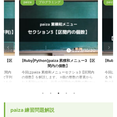
paiza
プログラミング
paiza
/10/24
2023/10/20
ー4 【区
[Ruby|Python]paiza 累積和メニュー3 【区
[Rub
間内の個数】
【区間内
今回はpaiza 累積和メニューセクショ3【区間内
今回はp
の文字列
の個数】を解説します。 n個の整数の要素から
る N 
つか？を出
なる配列aがあり、任意の区間内の偶数の数はい
数の要
るアルゴ
くつか？を出力する問題です。 本記事で使用し
る k
っている
ているアルゴリズムやメソッドについて 解答例
力する
の記事
で使っているアルゴリズムやメソッドについ
リズム
みて下
て、下記の記事で詳しく解説していますので参
アルゴ
アルゴリ
考にしてみて下さい。 [アルゴリズム(Ruby)]累
で詳し
paiza 練習問題解説
入力による
積和 [アルゴリズム(Ruby)]線形探索法 [Ruby]
さい。 
ータ取得
標準入力によるデータ取得1 [Ruby] 標準入力に
ズム(R