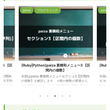
よるデータ取得2 [Ruby] 標準入 ...
データ取得
paiza
プログラミング
paiza
/10/24
2023/10/20
ー4 【区
[Ruby|Python]paiza 累積和メニュー3 【区
[Rub
間内の個数】
【区間内
今回はpaiza 累積和メニューセクショ3【区間内
今回はp
の文字列
の個数】を解説します。 n個の整数の要素から
る N 
つか？を出
なる配列aがあり、任意の区間内の偶数の数はい
数の要
るアルゴ
くつか？を出力する問題です。 本記事で使用し
る k
っている
ているアルゴリズムやメソッドについて 解答例
力する
の記事
で使っているアルゴリズムやメソッドについ
リズム
みて下
て、下記の記事で詳しく解説していますので参
アルゴ
アルゴリ
考にしてみて下さい。 [アルゴリズム(Ruby)]累
で詳し