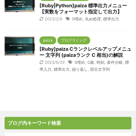
[Ruby|Python]paiza 標準出力メニュー
【実数をフォーマット指定して出力】
2023/2/9
0埋め
,
丸め処理
,
標準出力
paiza
プログラミング
[Ruby]paiza Cランクレベルアップメニュ
ー 文字列 (paizaランク C 相当)の解説
2023/6/29
0埋め
,
C級
,
時刻
,
条件分岐
,
標
準入力
,
標準出力
,
繰り返し
,
部分文字列
ブログ内キーワード検索