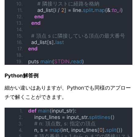
# 隣接リストに経路を格納
      ad_list
[
i / 
2
]
 = line.
split
.
map
(
&
:to_i
)
end
end
# 頂点 s に隣接している頂点の最大番号
  ad_list
[
s
]
.
last
end
puts 
main
(
STDIN
.
read
)
Python解答例
細かい違いはありますが、Pythonでも同様のアプロー
チで解くことができます。
def
main
(
input_str
)
:
    input_lines = input_str.
splitlines
()
# n: 頂点数, s: 指定の頂点
    n, s = 
map
(
int, input_lines
[
0
]
.
split
())
# 頂点番号 i = 1 から n までの隣接リスト