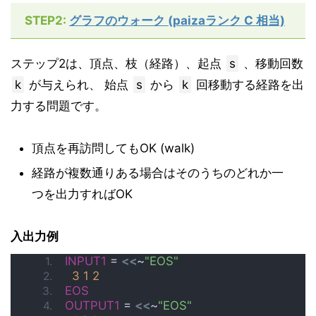
STEP2:
グラフのウォーク (paizaランク C 相当)
ステップ2は、頂点、枝（経路）、起点
s
、移動回数
k
が与えられ、 始点
s
から
k
回移動する経路を出
力する問題です。
頂点を再訪問してもOK (walk)
経路が複数通りある場合はそのうちのどれか一
つを出力すればOK
入出力例
INPUT1
 = 
<<
~
"EOS"
3
1
2
EOS
OUTPUT1
 = 
<<
~
"EOS"