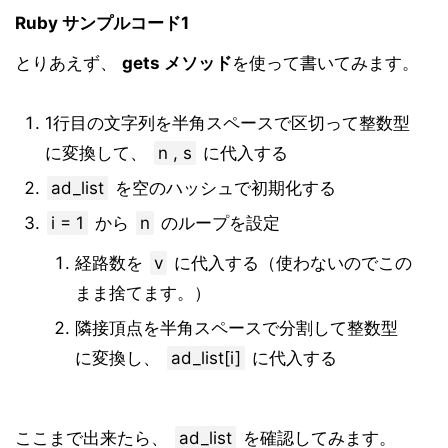
Ruby サンプルコード1
とりあえず、
gets メソッド
を使って書いてみます。
1行目の文字列を半角スペースで区切って整数型
に変換して、
n , s
に代入する
ad_list
を空のハッシュで初期化する
i = 1
から
n
のループを設定
経路数を
v
に代入する（使わないのでこの
まま捨てます。）
隣接頂点を半角スペースで分割して整数型
に変換し、
ad_list[i]
に代入する
ここまで出来たら、
ad_list
を確認してみます。