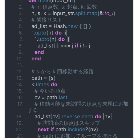
def
main
(
input_str
)
# n: 頂点数, s: 起点, k: 回数
  n, s, k = input_str.
split
.
map
(
&
:to_i
)
# 隣接リスト
  ad_list = Hash.
new
{
[]
}
1
.
upto
(
n
)
do
 |i|
1
.
upto
(
n
)
do
 |j|
      ad_list
[
i
]
<<
= j 
if
 i != j
end
end
# s から k 回移動する経路
  path = 
[
s
]
  k.
times
do
# 今いる頂点
    cv = path.
last
# 移動可能な未訪問の頂点を末尾に追加
する
    ad_list
[
cv
]
.
reverse
.
each
do
 |nv|
# 訪問済の頂点はスキップ
next
if
 path.
include
?
(
nv
)
# path に追加してループを抜ける