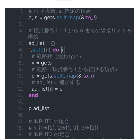
# n: 頂点数, s: 指定の頂点
n, s = gets.
split
.
map
(
&
:to_i
)
# 頂点番号 i = 1 から n までの隣接リストを
作成
ad_list = 
{}
1
.
upto
(
n
)
do
 |i|
# 経路数（使わない）
  v = gets
# 経路（頂点番号 i から行ける頂点）
  e = gets.
split
.
map
(
&
:to_i
)
# ad_list に追加する
  ad_list
[
i
]
 = e
end
p ad_list
# INPUT1 の場合
# > {1=>[2], 2=>[1, 3], 3=>[2]}
# INPUT2 の場合