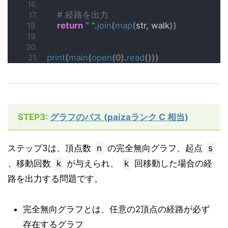
# 経路を出力
return
" "
.
join
(
map
(
str, walk
))
print
(
main
(
open
(
0
)
.
read
()))
STEP3:
グラフのパス (paizaランク C 相当)
ステップ3は、頂点数
n
の完全無向グラフ、起点
s
、移動回数
k
が与えられ、
k
回移動した場合の経
路を出力する問題です。
完全無向グラフとは、任意の2頂点の経路が必ず
存在するグラフ