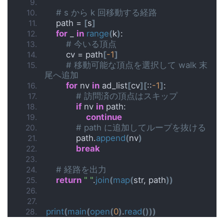
# s から k 回移動する経路
    path = 
[
s
]
for
 _ 
in
range
(
k
)
:
# 今いる頂点
        cv = path
[
-1
]
# 移動可能な頂点を選択して walk 末
尾へ追加
for
 nv 
in
 ad_list
[
cv
][
::
-1
]
:
# 訪問済の頂点はスキップ
if
 nv 
in
 path:
continue
# path に追加してループを抜ける
            path.
append
(
nv
)
break
# 経路を出力
return
" "
.
join
(
map
(
str, path
))
print
(
main
(
open
(
0
)
.
read
()))