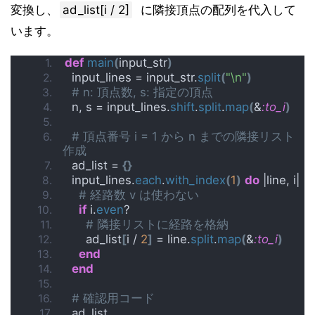
変換し、
ad_list[i / 2]
に隣接頂点の配列を代入して
います。
def
main
(
input_str
)
  input_lines = input_str.
split
(
"\n"
)
# n: 頂点数, s: 指定の頂点
  n, s = input_lines.
shift
.
split
.
map
(
&
:to_i
)
# 頂点番号 i = 1 から n までの隣接リスト
作成
  ad_list = 
{}
  input_lines.
each
.
with_index
(
1
)
do
 |line, i|
# 経路数 v は使わない
if
 i.
even
?
# 隣接リストに経路を格納
      ad_list
[
i / 
2
]
 = line.
split
.
map
(
&
:to_i
)
end
end
# 確認用コード
  ad_list