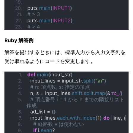
puts 
main
(
INPUT1
)
# > 3
puts 
main
(
INPUT2
)
# > 4
Ruby 解答例
解答を提出するときには、標準入力から入力文字列を
受け取れるようにコードを変更します。
def
main
(
input_str
)
  input_lines = input_str.
split
(
"\n"
)
# n: 頂点数, s: 指定の頂点
  n, s = input_lines.
shift
.
split
.
map
(
&
:to_i
)
# 頂点番号 i = 1 から n までの隣接リスト
作成
  ad_list = 
{}
  input_lines.
each
.
with_index
(
1
)
do
 |line, i|
# 経路数 v は使わない
if
 i.
even
?