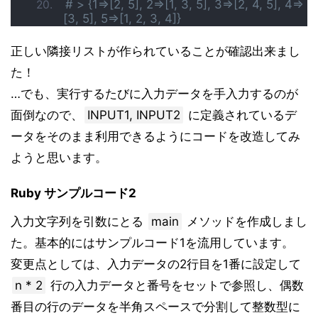
# > {1=>[2, 5], 2=>[1, 3, 5], 3=>[2, 4, 5], 4=>
[3, 5], 5=>[1, 2, 3, 4]}
正しい隣接リストが作られていることが確認出来まし
た！
…でも、実行するたびに入力データを手入力するのが
面倒なので、
INPUT1, INPUT2
に定義されているデ
ータをそのまま利用できるようにコードを改造してみ
ようと思います。
Ruby サンプルコード2
入力文字列を引数にとる
main
メソッドを作成しまし
た。基本的にはサンプルコード1を流用しています。
変更点としては、入力データの2行目を1番に設定して
n * 2
行の入力データと番号をセットで参照し、偶数
番目の行のデータを半角スペースで分割して整数型に