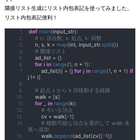
隣接リスト生成にリスト内包表記を使ってみました。
リスト内包表記便利！
def
main
(
input_str
)
:
# n: 頂点数, s: 起点, k: 回数
    n, s, k = 
map
(
int, input_str.
split
())
# 隣接リスト
    ad_list = 
{}
for
 i 
in
range
(
1
, n + 
1
)
:
        ad_list
[
i
]
 = 
[
j 
for
 j 
in
range
(
1
, n + 
1
)
if
j != i
]
# 起点 s から k 回移動する経路
    walk = 
[
s
]
for
 _ 
in
range
(
k
)
:
# 今いる頂点
        cv = walk
[
-1
]
# 移動可能な頂点を選択して walk 末
尾へ追加
        walk.
append
(
ad_list
[
cv
][
-1
])