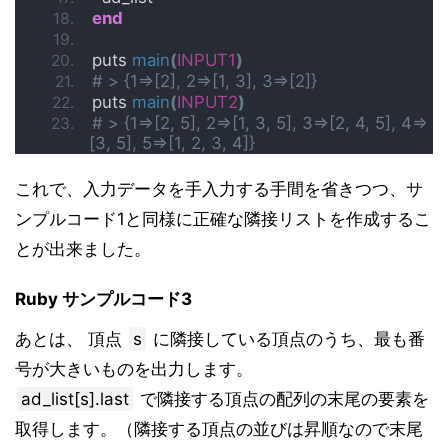
end
puts 
main
(
INPUT1
)
# > {1=>[2], 2=>[1, 3], 3=>[2]}
puts 
main
(
INPUT2
)
# > {1=>[2, 5], 2=>[1, 3, 5], 3=>[2, 4, 5], 4=>
[3, 5], 5=>[1, 2, 3, 4]}
これで、入力データを手入力する手間を省きつつ、サ
ンプルコード1と同様に正確な隣接リストを作成するこ
とが出来ました。
Ruby サンプルコード3
あとは、 頂点
s
に隣接している頂点のうち、最も番
号が大きいものを出力します。
ad_list[s].last
で隣接する頂点の配列の末尾の要素を
取得します。（隣接する頂点の並びは昇順なので末尾