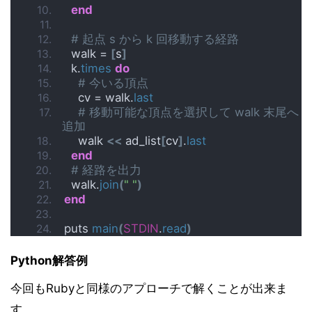
end
# 起点 s から k 回移動する経路
  walk = 
[
s
]
  k.
times
do
# 今いる頂点
    cv = walk.
last
# 移動可能な頂点を選択して walk 末尾へ
追加
    walk 
<<
 ad_list
[
cv
]
.
last
end
# 経路を出力
  walk.
join
(
" "
)
end
puts 
main
(
STDIN
.
read
)
Python解答例
今回もRubyと同様のアプローチで解くことが出来ま
す。