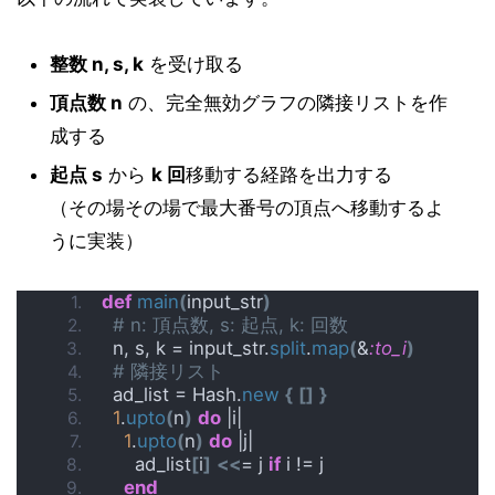
整数 n, s, k
を受け取る
頂点数 n
の、完全無効グラフの隣接リストを作
成する
起点 s
から
k 回
移動する経路を出力する
（その場その場で最大番号の頂点へ移動するよ
うに実装）
def
main
(
input_str
)
# n: 頂点数, s: 起点, k: 回数
  n, s, k = input_str.
split
.
map
(
&
:to_i
)
# 隣接リスト
  ad_list = Hash.
new
{
[]
}
1
.
upto
(
n
)
do
 |i|
1
.
upto
(
n
)
do
 |j|
      ad_list
[
i
]
<<
= j 
if
 i != j
end