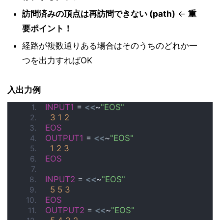
訪問済みの頂点は再訪問できない (path)
←
重
要ポイント！
経路が複数通りある場合はそのうちのどれか一
つを出力すればOK
入出力例
INPUT1
 = 
<<
~
"EOS"
3
1
2
EOS
OUTPUT1
 = 
<<
~
"EOS"
1
2
3
EOS
INPUT2
 = 
<<
~
"EOS"
5
5
3
EOS
OUTPUT2
 = 
<<
~
"EOS"