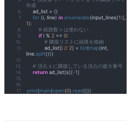
作成
    ad_list = 
{}
for
(
i, line
)
in
enumerate
(
input_lines
[
1
:
]
, 
1
)
:
# 経路数 v は使わない
if
 i % 
2
 == 
0
:
# 隣接リストに経路を格納
            ad_list
[
i 
//
2
]
 = 
list
(
map
(
int, 
line.
split
()))
# 頂点 s に隣接している頂点の最大番号
return
 ad_list
[
s
][
-1
]
print
(
main
(
open
(
0
)
.
read
()))