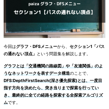
今回は
グラフ・DFSメニュー
から、
セクション1「パス
の通れない頂点」
という問題集を解説します。
グラフ
とは「交通機関の路線図」や「友達関係」のよ
うな
ネットワークを表すデータ構造
のことで、
DFS:DepthFirstSearch(深さ優先探索)
とは、一度目
指す方向を決めたら、突き当りまで探索を行ってい
き、最終的に全ての経路を探索する全探索アルゴリズ
ム
です。