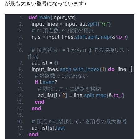
が最も大きい番号になっています）
def
main
(
input_str
)
  input_lines = input_str.
split
(
"\n"
)
# n: 頂点数, s: 指定の頂点
  n, s = input_lines.
shift
.
split
.
map
(
&
:to_i
)
# 頂点番号 i = 1 から n までの隣接リスト
作成
  ad_list = 
{}
  input_lines.
each
.
with_index
(
1
)
do
 |line, i|
# 経路数 v は使わない
if
 i.
even
?
# 隣接リストに経路を格納
      ad_list
[
i / 
2
]
 = line.
split
.
map
(
&
:to_i
)
end
end
# 頂点 s に隣接している頂点の最大番号
  ad_list
[
s
]
.
last
end