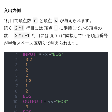
入出力例
1行目で頂点数
n
と頂点
s
が与えられます。
続く
2 * i
行目には 頂点
i
に隣接している頂点の
数、
2 * i +1
行目には頂点 i に隣接している頂点番号
が半角スペース区切りで与えられます。
INPUT1
 = 
<<
~
"EOS"
3
2
1
2
2
1
3
1
2
EOS
OUTPUT1
 = 
<<
~
"EOS"
3