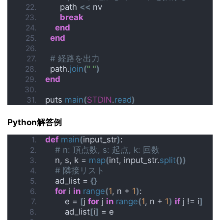
      path 
<<
 nv
break
end
end
# 経路を出力
  path.
join
(
" "
)
end
puts 
main
(
STDIN
.
read
)
Python解答例
def
main
(
input_str
)
:
# n: 頂点数, s: 起点, k: 回数
    n, s, k = 
map
(
int, input_str.
split
())
# 隣接リスト
    ad_list = 
{}
for
 i 
in
range
(
1
, n + 
1
)
:
        e = 
[
j 
for
 j 
in
range
(
1
, n + 
1
)
if
 j != i
]
        ad_list
[
i
]
 = e