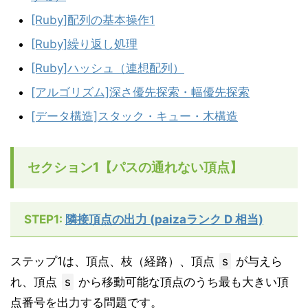
[Ruby]配列の基本操作1
[Ruby]繰り返し処理
[Ruby]ハッシュ（連想配列）
[アルゴリズム]深さ優先探索・幅優先探索
[データ構造]スタック・キュー・木構造
セクション1【パスの通れない頂点】
STEP1:
隣接頂点の出力 (paizaランク D 相当)
ステップ1は、頂点、枝（経路）、頂点
s
が与えら
れ、頂点
s
から移動可能な頂点のうち最も大きい頂
点番号を出力する問題です。