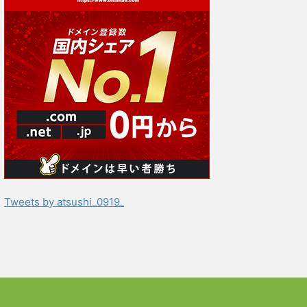
Tweets by atsushi_0919_