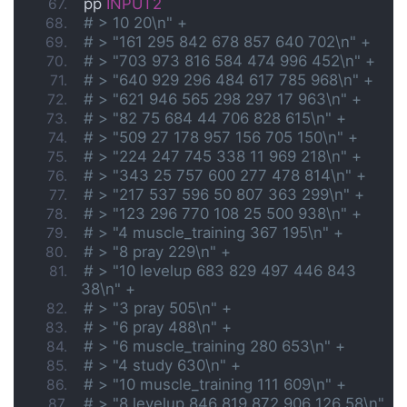
pp 
INPUT2
# > 10 20\n" +
# > "161 295 842 678 857 640 702\n" +
# > "703 973 816 584 474 996 452\n" +
# > "640 929 296 484 617 785 968\n" +
# > "621 946 565 298 297 17 963\n" +
# > "82 75 684 44 706 828 615\n" +
# > "509 27 178 957 156 705 150\n" +
# > "224 247 745 338 11 969 218\n" +
# > "343 25 757 600 277 478 814\n" +
# > "217 537 596 50 807 363 299\n" +
# > "123 296 770 108 25 500 938\n" +
# > "4 muscle_training 367 195\n" +
# > "8 pray 229\n" +
# > "10 levelup 683 829 497 446 843 
38\n" +
# > "3 pray 505\n" +
# > "6 pray 488\n" +
# > "6 muscle_training 280 653\n" +
# > "4 study 630\n" +
# > "10 muscle_training 111 609\n" +
# > "8 levelup 846 819 872 906 126 58\n" 