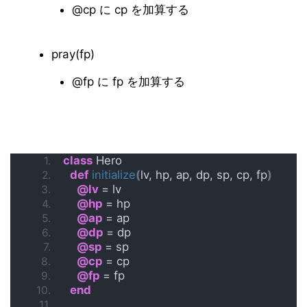
@cp に cp を加算する
pray(fp)
@fp に fp を加算する
class
 Hero
def
initialize
(
lv, hp, ap, dp, sp, cp, fp
)
@lv 
= lv
@hp 
= hp
@ap 
= ap
@dp 
= dp
@sp 
= sp
@cp 
= cp
@fp 
= fp
end