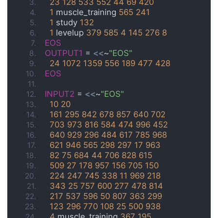
23
128
533
552
44
69
420
1
 muscle_training 
565
241
1
 study 
132
1
 levelup 
379
585
4
145
276
8
EOS
OUTPUT1
 = 
<<
~
"EOS"
24
1072
1359
556
189
477
428
EOS
INPUT2
 = 
<<
~
"EOS"
10
20
161
295
842
678
857
640
702
703
973
816
584
474
996
452
640
929
296
484
617
785
968
621
946
565
298
297
17
963
82
75
684
44
706
828
615
509
27
178
957
156
705
150
224
247
745
338
11
969
218
343
25
757
600
277
478
814
217
537
596
50
807
363
299
123
296
770
108
25
500
938
4
 muscle_training 
367
195