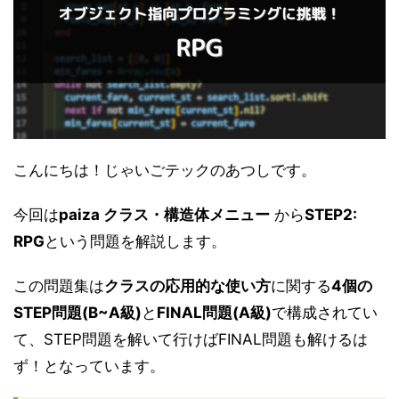
こんにちは！じゃいごテックのあつしです。
今回は
paiza クラス・構造体メニュー
から
STEP2:
RPG
という問題を解説します。
この問題集は
クラスの応用的な使い方
に関する
4個の
STEP問題(B~A級)
と
FINAL問題(A級)
で構成されてい
て、STEP問題を解いて行けばFINAL問題も解けるは
ず！となっています。