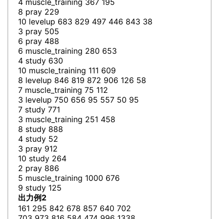
4 muscle_training 367 195
8 pray 229
10 levelup 683 829 497 446 843 38
3 pray 505
6 pray 488
6 muscle_training 280 653
4 study 630
10 muscle_training 111 609
8 levelup 846 819 872 906 126 58
7 muscle_training 75 112
3 levelup 750 656 95 557 50 95
7 study 771
3 muscle_training 251 458
8 study 888
4 study 52
3 pray 912
10 study 264
2 pray 886
5 muscle_training 1000 676
9 study 125
出力例2
161 295 842 678 857 640 702
703 973 816 584 474 996 1338