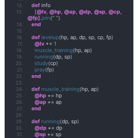
def
 info
[
@lv,
@hp,
@ap,
@dp,
@sp,
@cp,
@fp]
.
join
(
" "
)
end
def
levelup
(
hp, ap, dp, sp, cp, fp
)
@lv 
+= 
1
muscle_training
(
hp, ap
)
running
(
dp, sp
)
study
(
cp
)
pray
(
fp
)
end
def
muscle_training
(
hp, ap
)
@hp 
+= hp
@ap 
+= ap
end
def
running
(
dp, sp
)
@dp 
+= dp
@sp 
+= sp