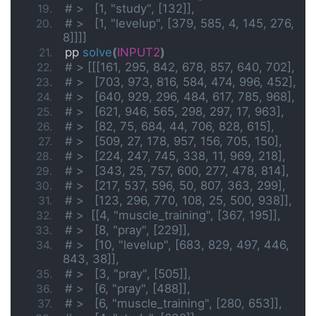
# >   [1, "study", [132]],
# >   [1, "levelup", [379, 585, 4, 145, 276, 
8]]]]
pp 
solve
(
INPUT2
)
# > [[[161, 295, 842, 678, 857, 640, 702],
# >   [703, 973, 816, 584, 474, 996, 452],
# >   [640, 929, 296, 484, 617, 785, 968],
# >   [621, 946, 565, 298, 297, 17, 963],
# >   [82, 75, 684, 44, 706, 828, 615],
# >   [509, 27, 178, 957, 156, 705, 150],
# >   [224, 247, 745, 338, 11, 969, 218],
# >   [343, 25, 757, 600, 277, 478, 814],
# >   [217, 537, 596, 50, 807, 363, 299],
# >   [123, 296, 770, 108, 25, 500, 938]],
# >  [[4, "muscle_training", [367, 195]],
# >   [8, "pray", [229]],
# >   [10, "levelup", [683, 829, 497, 446, 
843, 38]],
# >   [3, "pray", [505]],
# >   [6, "pray", [488]],
# >   [6, "muscle_training", [280, 653]],