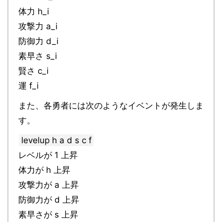
体力 h_i
攻撃力 a_i
防御力 d_i
素早さ s_i
賢さ c_i
運 f_i
また、各勇者には次のようなイベントが発生しま
す。
levelup h a d s c f
レベルが 1 上昇
体力が h 上昇
攻撃力が a 上昇
防御力が d 上昇
素早さが s 上昇