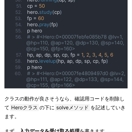
cp = 
50
hero.
study
(
cp
)
fp = 
60
hero.
pray
(
fp
)
p hero
# > #<Hero:0x00007febfe085b78 @lv=1, 
@hp=110, @ap=120, @dp=130, @sp=140, 
@cp=150, @fp=160>
hp, ap, dp, sp, cp, fp = 
1
, 
2
, 
3
, 
4
, 
5
, 
6
hero.
levelup
(
hp, ap, dp, sp, cp, fp
)
p hero
# > #<Hero:0x00007fe4809497d0 @lv=2, 
@hp=111, @ap=122, @dp=133, @sp=144, 
@cp=155, @fp=166>
クラスの動作が良さそうなら、確認用コードを削除し
て
Heroクラス
の下に
solveメソッド
を記述していき
ます。
まず、
入力データを受け取る処理
を書きます。