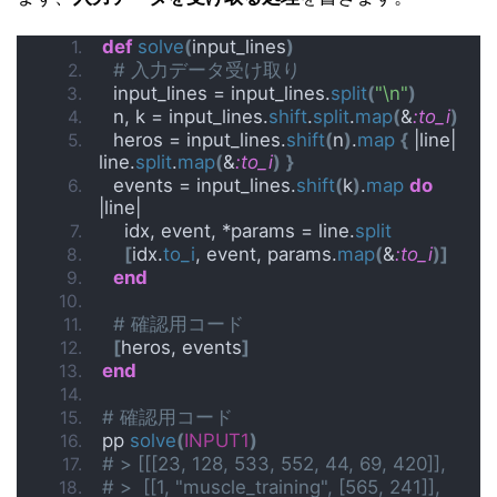
def
solve
(
input_lines
)
# 入力データ受け取り
  input_lines = input_lines.
split
(
"\n"
)
  n, k = input_lines.
shift
.
split
.
map
(
&
:to_i
)
  heros = input_lines.
shift
(
n
)
.
map
{
 |line| 
line.
split
.
map
(
&
:to_i
)
}
  events = input_lines.
shift
(
k
)
.
map
do
|line|
    idx, event, *params = line.
split
[
idx.
to_i
, event, params.
map
(
&
:to_i
)]
end
# 確認用コード
[
heros, events
]
end
# 確認用コード
pp 
solve
(
INPUT1
)
# > [[[23, 128, 533, 552, 44, 69, 420]],
# >  [[1, "muscle_training", [565, 241]],