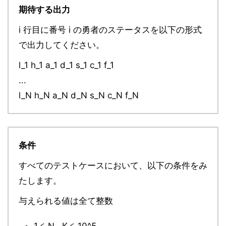
期待する出力
i 行目に番号 i の勇者のステータスを以下の形式
で出力してください。
l_1 h_1 a_1 d_1 s_1 c_1 f_1
...
l_N h_N a_N d_N s_N c_N f_N
条件
すべてのテストケースにおいて、以下の条件をみ
たします。
与えられる値は全て整数