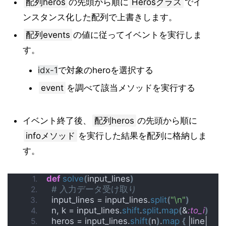
配列heros
の先頭から順に
Herosクラス
でイ
ンスタンス化した配列で上書きします。
配列events
の値に従ってイベントを実行しま
す。
idx-1
で対象のheroを選択する
event
を調べて該当メソッドを実行する
イベント終了後、
配列heros
の先頭から順に
infoメソッド
を実行した結果を配列に格納しま
す。
def
solve
(
input_lines
)
# 入力データ受け取り
  input_lines = input_lines.
split
(
"\n"
)
  n, k = input_lines.
shift
.
split
.
map
(
&
:to_i
)
  heros = input_lines.
shift
(
n
)
.
map
{
 |line| 