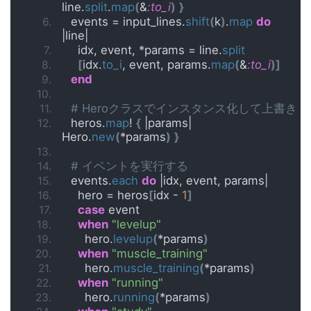
line.
split
.
map
(
&
:to_i
)
}
  events = input_lines.
shift
(
k
)
.
map
do
|line|
    idx, event, *params = line.
split
[
idx.
to_i
, event, params.
map
(
&
:to_i
)]
end
# Heroクラスでインスタンス化して上書き
  heros.
map
! 
{
 |params| 
Hero.
new
(
*params
)
}
# イベントを実行する
  events.
each
do
 |idx, event, params|
    hero = heros
[
idx - 
1
]
case
 event
when
"levelup"
      hero.
levelup
(
*params
)
when
"muscle_training"
      hero.
muscle_training
(
*params
)
when
"running"
      hero.
running
(
*params
)