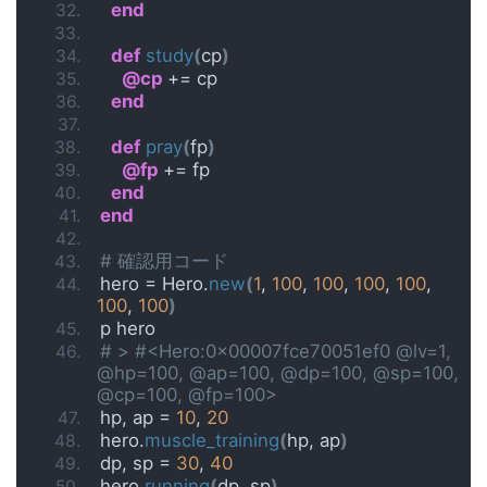
end
def
study
(
cp
)
@cp 
+= cp
end
def
pray
(
fp
)
@fp 
+= fp
end
end
# 確認用コード
hero = Hero.
new
(
1
, 
100
, 
100
, 
100
, 
100
, 
100
, 
100
)
p hero
# > #<Hero:0x00007fce70051ef0 @lv=1, 
@hp=100, @ap=100, @dp=100, @sp=100, 
@cp=100, @fp=100>
hp, ap = 
10
, 
20
hero.
muscle_training
(
hp, ap
)
dp, sp = 
30
, 
40
hero.
running
(
dp, sp
)