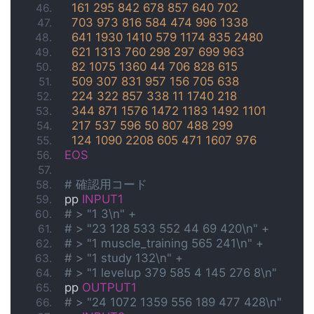
161
295
842
678
857
640
702
703
973
816
584
474
996
1338
641
1930
1410
579
1174
835
2480
621
1313
760
298
297
699
963
82
1075
1360
44
706
828
615
509
307
831
957
156
705
638
224
322
857
338
11
1740
218
344
871
1576
1472
1183
1492
1101
217
537
596
50
807
488
299
124
1090
2208
605
471
1607
976
EOS
# 確認用コード
pp 
INPUT1
# > "1 3\n" +
# > "23 128 533 552 44 69 420\n" +
# > "1 muscle_training 565 241\n" +
# > "1 study 132\n" +
# > "1 levelup 379 585 4 145 276 8\n"
pp 
OUTPUT1
# > "24 1072 1359 556 189 477 428\n"