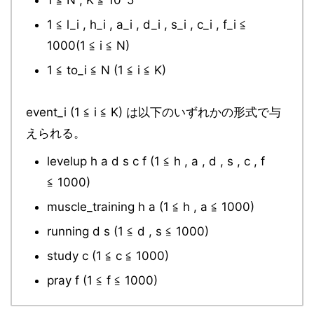
1 ≦ N , K ≦ 10^5
1 ≦ l_i , h_i , a_i , d_i , s_i , c_i , f_i ≦
1000(1 ≦ i ≦ N)
1 ≦ to_i ≦ N (1 ≦ i ≦ K)
event_i (1 ≦ i ≦ K) は以下のいずれかの形式で与
えられる。
levelup h a d s c f (1 ≦ h , a , d , s , c , f
≦ 1000)
muscle_training h a (1 ≦ h , a ≦ 1000)
running d s (1 ≦ d , s ≦ 1000)
study c (1 ≦ c ≦ 1000)
pray f (1 ≦ f ≦ 1000)