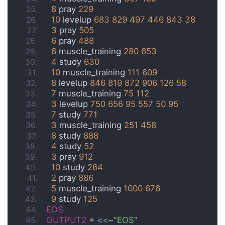
8
 pray 
229
10
 levelup 
683
829
497
446
843
38
3
 pray 
505
6
 pray 
488
6
 muscle_training 
280
653
4
 study 
630
10
 muscle_training 
111
609
8
 levelup 
846
819
872
906
126
58
7
 muscle_training 
75
112
3
 levelup 
750
656
95
557
50
95
7
 study 
771
3
 muscle_training 
251
458
8
 study 
888
4
 study 
52
3
 pray 
912
10
 study 
264
2
 pray 
886
5
 muscle_training 
1000
676
9
 study 
125
EOS
OUTPUT2
 = 
<<
~
"EOS"