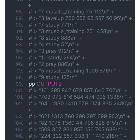
+
# > "7 muscle_training 75 112\n" +
# > "3 levelup 750 656 95 557 50 95\n" +
# > "7 study 771\n" +
# > "3 muscle_training 251 458\n" +
# > "8 study 888\n" +
# > "4 study 52\n" +
# > "3 pray 912\n" +
# > "10 study 264\n" +
# > "2 pray 886\n" +
# > "5 muscle_training 1000 676\n" +
# > "9 study 125\n"
pp 
OUTPUT2
# > "161 295 842 678 857 640 702\n" +
# > "703 973 816 584 474 996 1338\n" +
# > "641 1930 1410 579 1174 835 2480\n" 
+
# > "621 1313 760 298 297 699 963\n" +
# > "82 1075 1360 44 706 828 615\n" +
# > "509 307 831 957 156 705 638\n" +
# > "224 322 857 338 11 1740 218\n" +