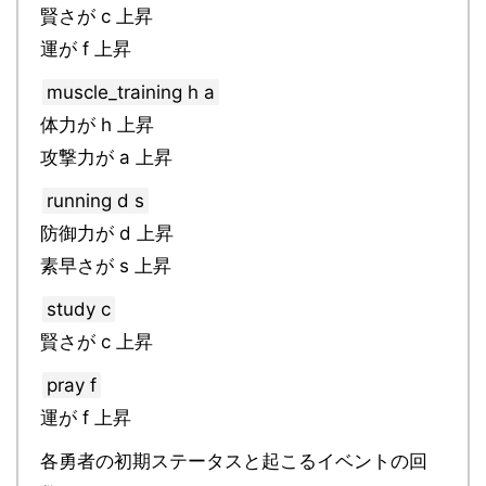
賢さが c 上昇
運が f 上昇
muscle_training h a
体力が h 上昇
攻撃力が a 上昇
running d s
防御力が d 上昇
素早さが s 上昇
study c
賢さが c 上昇
pray f
運が f 上昇
各勇者の初期ステータスと起こるイベントの回