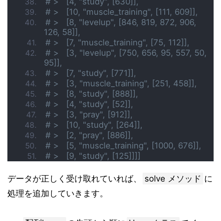
# >   [4, "study", [630]],
# >   [10, "muscle_training", [111, 609]],
# >   [8, "levelup", [846, 819, 872, 906, 
126, 58]],
# >   [7, "muscle_training", [75, 112]],
# >   [3, "levelup", [750, 656, 95, 557, 50, 
95]],
# >   [7, "study", [771]],
# >   [3, "muscle_training", [251, 458]],
# >   [8, "study", [888]],
# >   [4, "study", [52]],
# >   [3, "pray", [912]],
# >   [10, "study", [264]],
# >   [2, "pray", [886]],
# >   [5, "muscle_training", [1000, 676]],
# >   [9, "study", [125]]]]
データが正しく受け取れていれば、
solve メソッド
に
処理を追加していきます。