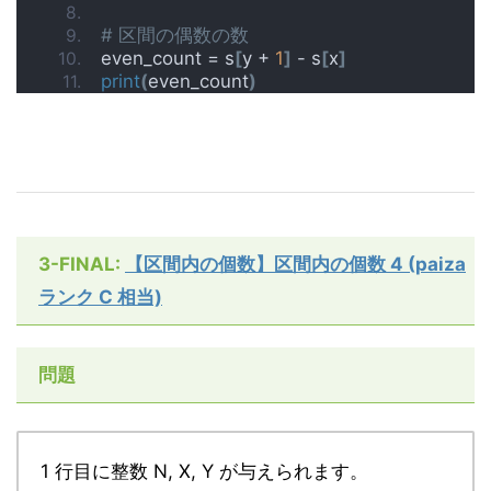
# 区間の偶数の数
even_count = s
[
y + 
1
]
 - s
[
x
]
print
(
even_count
)
3-FINAL:
【区間内の個数】区間内の個数 4 (paiza
ランク C 相当)
問題
1 行目に整数 N, X, Y が与えられます。