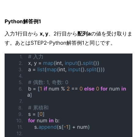
Python解答例1
入力1行目から
x, y
、2行目から
配列a
の値を受け取りま
す。あとはSTEP2-Python解答例1と同じです。
# 入力
x, y = 
map
(
int, 
input
()
.
split
())
a = 
list
(
map
(
int, 
input
()
.
split
()))
# 偶数: 1, 奇数: 0
b = 
[
1
if
 num % 
2
 == 
0
else
0
for
 num 
in
a
]
# 累積和
s = 
[
0
]
for
 num 
in
 b:
    s.
append
(
s
[
-1
]
 + num
)