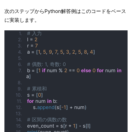
次のステップからPython解答例はこのコードをベース
に実装します。
# 入力
l = 
2
r = 
7
a = 
[
1
, 
5
, 
9
, 
7
, 
5
, 
3
, 
2
, 
5
, 
8
, 
4
]
# 偶数: 1, 奇数: 0
b = 
[
1
if
 num % 
2
 == 
0
else
0
for
 num 
in
a
]
# 累積和
s = 
[
0
]
for
 num 
in
 b:
    s.
append
(
s
[
-1
]
 + num
)
# 区間の偶数の数
even_count = s
[
r + 
1
]
 - s
[
l
]
print
(
even_count
)