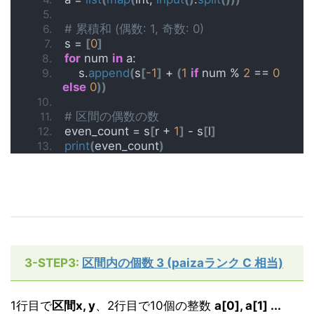
# 累積和 (偶数: 1, 奇数: 0)
s = 
[
0
]
for
 num 
in
 a:
    s.
append
(
s
[
-1
]
 + 
(
1
if
 num % 
2
 == 
0
else
0
))
# 区間の偶数の数
even_count = s
[
r + 
1
]
 - s
[
l
]
print
(
even_count
)
3-STEP3:
区間内の個数 3 (paizaランク C 相当)
1行目で
区間x, y
、2行目で10個の整数
a[0], a[1] ...