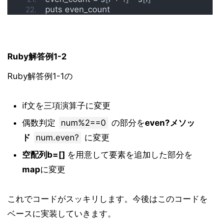
puts even_count
Ruby解答例1-2
Ruby解答例1-1の
if文を三項演算子に変更
偶数判定
num%2==0
の部分を
even?メソッ
ド
num.even?
に変更
空配列b=[]
を用意して要素を追加した部分を
map
に変更
これでコードがスッキリします。今後はこのコードを
ベースに実装していきます。