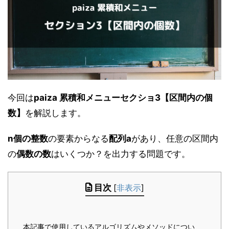
今回は
paiza 累積和メニューセクショ3【区間内の個
数】
を解説します。
n個の整数
の要素からなる
配列a
があり、任意の区間内
の
偶数の数
はいくつか？を出力する問題です。
目次
[
非表示
]
本記事で使用しているアルゴリズムやメソッドについ