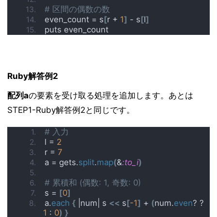
# 区間の偶数の数
even_count = s
[
r + 
1
]
 - s
[
l
]
puts even_count
Ruby解答例2
配列a
の要素を受け取る処理を追加します。あとは
STEP1-Ruby解答例2と同じです。
# 入力
l = 
2
r = 
7
a = gets.
split
.
map
(
&
:to_i
)
# 累積和 (偶数: 1, 奇数: 0)
s = 
[
0
]
a.
each
{
 |num| s 
<<
 s
[
-1
]
 + 
(
num.
even
? ? 
1
 : 
0
)
}