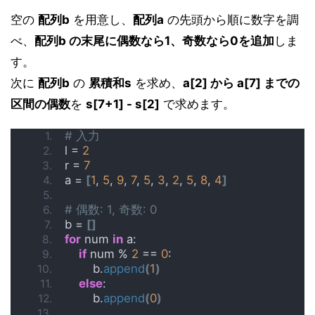
空の
配列b
を用意し、
配列a
の先頭から順に数字を調
べ、
配列b の末尾に偶数なら1、奇数なら0を追加
しま
す。
次に
配列b
の
累積和s
を求め、
a[2] から a[7] までの
区間の偶数
を
s[7+1] - s[2]
で求めます。
# 入力
l = 
2
r = 
7
a = 
[
1
, 
5
, 
9
, 
7
, 
5
, 
3
, 
2
, 
5
, 
8
, 
4
]
# 偶数: 1, 奇数: 0
b = 
[]
for
 num 
in
 a:
if
 num % 
2
 == 
0
:
        b.
append
(
1
)
else
:
        b.
append
(
0
)