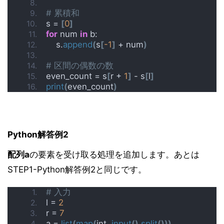
# 累積和
s = 
[
0
]
for
 num 
in
 b:
    s.
append
(
s
[
-1
]
 + num
)
# 区間の偶数の数
even_count = s
[
r + 
1
]
 - s
[
l
]
print
(
even_count
)
Python解答例2
配列a
の要素を受け取る処理を追加します。あとは
STEP1-Python解答例2と同じです。
# 入力
l = 
2
r = 
7
a = 
list
(
map
(
int, 
input
()
.
split
()))