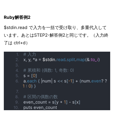
Ruby解答例2
$stdin.read で入力を一括で受け取り、多重代入して
います。あとはSTEP2-解答例2と同じです。（入力終
了は ctrl+d）
# 入力
x, y, *a = 
$stdin
.
read
.
split
.
map
(
&
:to_i
)
# 累積和 (偶数: 1, 奇数: 0)
s = 
[
0
]
a.
each
{
 |num| s 
<<
 s
[
-1
]
 + 
(
num.
even
? ? 
1
 : 
0
)
}
# 区間の偶数の数
even_count = s
[
y + 
1
]
 - s
[
x
]
puts even_count