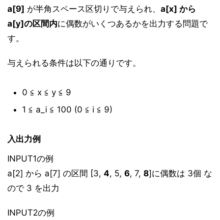
a[9]
が半角スペース区切りで与えられ、
a[x] から
a[y]の区間内
に偶数がいくつあるかを出力する問題で
す。
与えられる条件は以下の通りです。
0 ≦ x ≦ y ≦ 9
1 ≦ a_i ≦ 100 (0 ≦ i ≦ 9)
入出力例
INPUT1の例
a[2] から a[7] の区間 [3,
4
, 5,
6
, 7,
8
]に偶数は 3個 な
ので 3 を出力
INPUT2の例