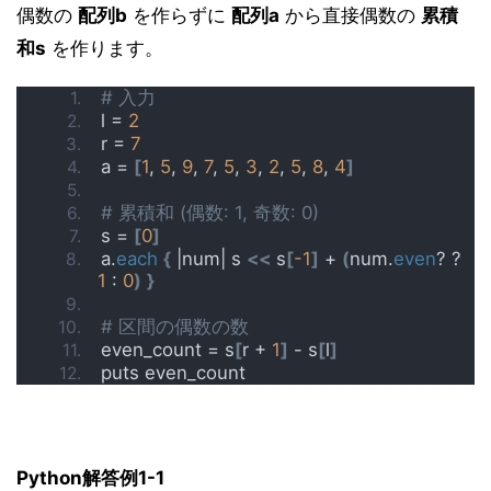
偶数の
配列b
を作らずに
配列a
から直接偶数の
累積
和s
を作ります。
# 入力
l = 
2
r = 
7
a = 
[
1
, 
5
, 
9
, 
7
, 
5
, 
3
, 
2
, 
5
, 
8
, 
4
]
# 累積和 (偶数: 1, 奇数: 0)
s = 
[
0
]
a.
each
{
 |num| s 
<<
 s
[
-1
]
 + 
(
num.
even
? ? 
1
 : 
0
)
}
# 区間の偶数の数
even_count = s
[
r + 
1
]
 - s
[
l
]
puts even_count
Python解答例1-1