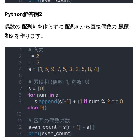
Python解答例2
偶数の
配列b
を作らずに
配列a
から直接偶数の
累積
和s
を作ります。
# 入力
l = 
2
r = 
7
a = 
[
1
, 
5
, 
9
, 
7
, 
5
, 
3
, 
2
, 
5
, 
8
, 
4
]
# 累積和 (偶数: 1, 奇数: 0)
s = 
[
0
]
for
 num 
in
 a:
    s.
append
(
s
[
-1
]
 + 
(
1
if
 num % 
2
 == 
0
else
0
))
# 区間の偶数の数
even_count = s
[
r + 
1
]
 - s
[
l
]
print
(
even_count
)