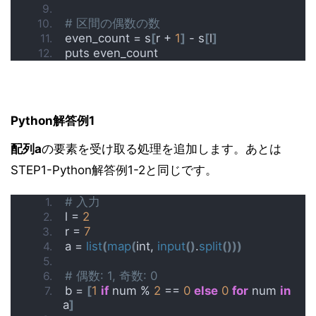
# 区間の偶数の数
even_count = s
[
r + 
1
]
 - s
[
l
]
puts even_count
Python解答例1
配列a
の要素を受け取る処理を追加します。あとは
STEP1-Python解答例1-2と同じです。
# 入力
l = 
2
r = 
7
a = 
list
(
map
(
int, 
input
()
.
split
()))
# 偶数: 1, 奇数: 0
b = 
[
1
if
 num % 
2
 == 
0
else
0
for
 num 
in
a
]