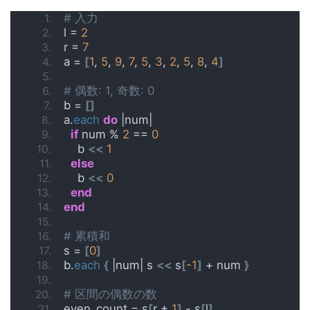
# 入力
l = 
2
r = 
7
a = 
[
1
, 
5
, 
9
, 
7
, 
5
, 
3
, 
2
, 
5
, 
8
, 
4
]
# 偶数: 1, 奇数: 0
b = 
[]
a.
each
do
 |num|
if
 num % 
2
 == 
0
    b 
<<
1
else
    b 
<<
0
end
end
# 累積和
s = 
[
0
]
b.
each
{
 |num| s 
<<
 s
[
-1
]
 + num 
}
# 区間の偶数の数
even_count = s
[
r + 
1
]
 - s
[
l
]