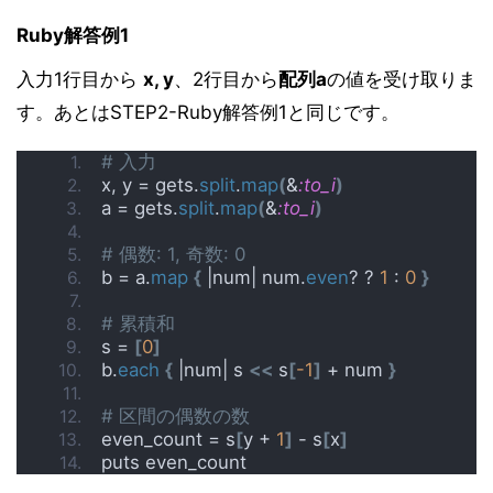
Ruby解答例1
入力1行目から
x, y
、2行目から
配列a
の値を受け取りま
す。あとはSTEP2-Ruby解答例1と同じです。
# 入力
x, y = gets.
split
.
map
(
&
:to_i
)
a = gets.
split
.
map
(
&
:to_i
)
# 偶数: 1, 奇数: 0
b = a.
map
{
 |num| num.
even
? ? 
1
 : 
0
}
# 累積和
s = 
[
0
]
b.
each
{
 |num| s 
<<
 s
[
-1
]
 + num 
}
# 区間の偶数の数
even_count = s
[
y + 
1
]
 - s
[
x
]
puts even_count