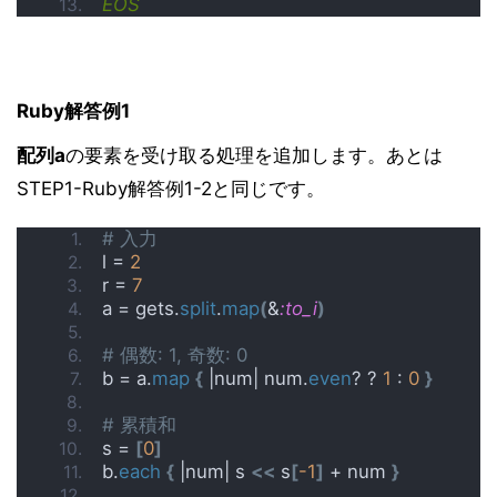
EOS
Ruby解答例1
配列a
の要素を受け取る処理を追加します。あとは
STEP1-Ruby解答例1-2と同じです。
# 入力
l = 
2
r = 
7
a = gets.
split
.
map
(
&
:to_i
)
# 偶数: 1, 奇数: 0
b = a.
map
{
 |num| num.
even
? ? 
1
 : 
0
}
# 累積和
s = 
[
0
]
b.
each
{
 |num| s 
<<
 s
[
-1
]
 + num 
}