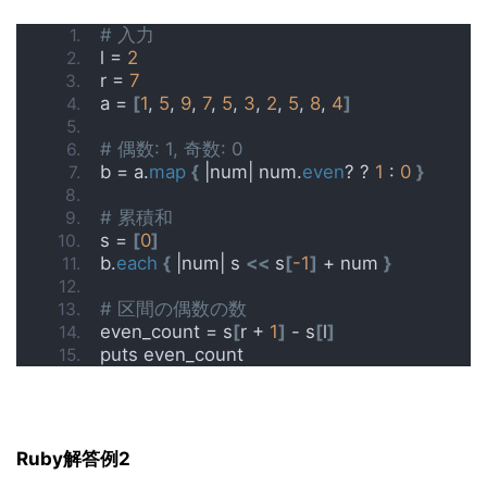
# 入力
l = 
2
r = 
7
a = 
[
1
, 
5
, 
9
, 
7
, 
5
, 
3
, 
2
, 
5
, 
8
, 
4
]
# 偶数: 1, 奇数: 0
b = a.
map
{
 |num| num.
even
? ? 
1
 : 
0
}
# 累積和
s = 
[
0
]
b.
each
{
 |num| s 
<<
 s
[
-1
]
 + num 
}
# 区間の偶数の数
even_count = s
[
r + 
1
]
 - s
[
l
]
puts even_count
Ruby解答例2