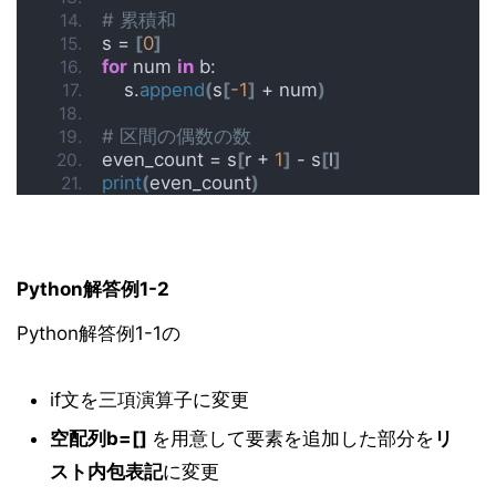
# 累積和
s = 
[
0
]
for
 num 
in
 b:
    s.
append
(
s
[
-1
]
 + num
)
# 区間の偶数の数
even_count = s
[
r + 
1
]
 - s
[
l
]
print
(
even_count
)
Python解答例1-2
Python解答例1-1の
if文を三項演算子に変更
空配列b=[]
を用意して要素を追加した部分を
リ
スト内包表記
に変更