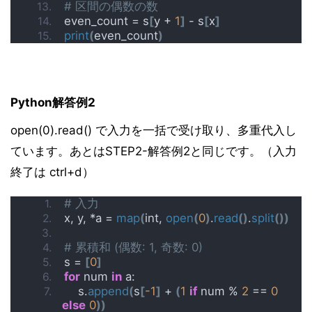
# 区間の偶数の数
even_count = s
[
y + 
1
]
 - s
[
x
]
print
(
even_count
)
Python解答例2
open(0).read() で入力を一括で受け取り、多重代入し
ています。あとはSTEP2-解答例2と同じです。（入力
終了は ctrl+d）
# 入力
x, y, *a = 
map
(
int, 
open
(
0
)
.
read
()
.
split
())
# 累積和 (偶数: 1, 奇数: 0)
s = 
[
0
]
for
 num 
in
 a:
    s.
append
(
s
[
-1
]
 + 
(
1
if
 num % 
2
 == 
0
else
0
))