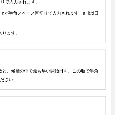
切りで入力されます。
…, a_nが半角スペース区切りで入力されます。a_iはi日
入ります。
数と、候補の中で最も早い開始日を、この順で半角
ください。