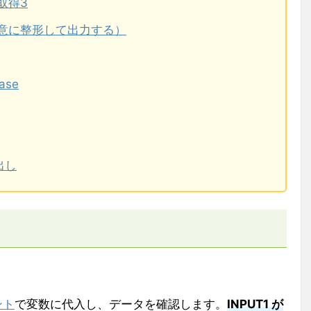
取得3
を任意に整形して出力する）
ase
出し
ント
で変数に代入し、データを確認します。
INPUT1 が