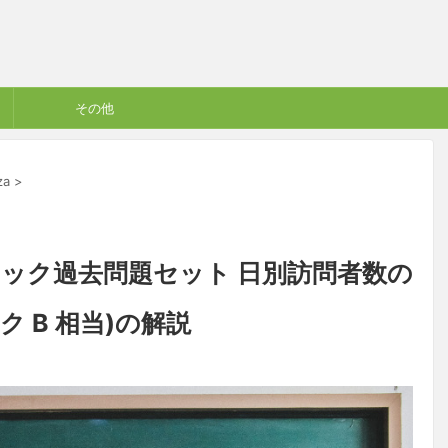
その他
za
>
キルチェック過去問題セット 日別訪問者数の
ンク B 相当)の解説