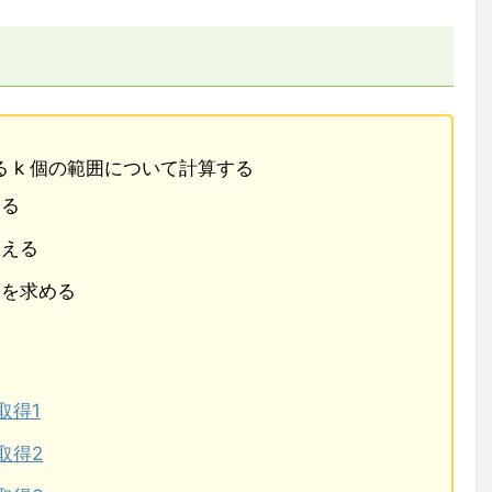
る k 個の範囲について計算する
める
数える
日を求める
取得1
取得2