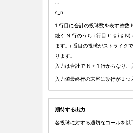
...
s_n
1 行目に合計の投球数を表す整数 
続く N 行のうち i 行目 (1 ≦ i 
ます。i 番目の投球がストライクであれば 
ります。
入力は合計で N + 1 行からな
入力値最終行の末尾に改行が１つ
期待する出力
各投球に対する適切なコールを以