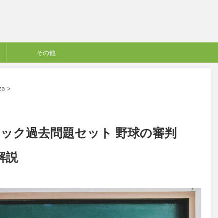
その他
za
>
ルチェック過去問題セット 野球の審判
の解説