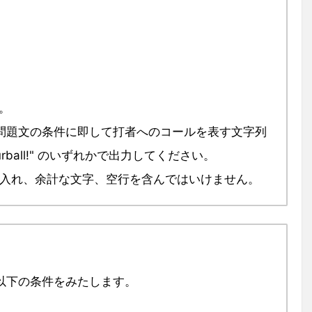
。
 ≦ N) に問題文の条件に即して打者へのコールを表す文字列
ut!", "fourball!" のいずれかで出力してください。
1 つ入れ、余計な文字、空行を含んではいけません。
以下の条件をみたします。