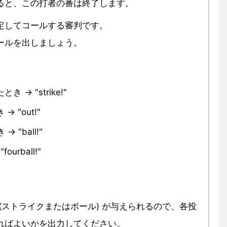
ると、この打者の番は終了します。
定してコールする審判です。
ールを出しましょう。
 → "strike!"
 "out!"
 "ball!"
urball!"
(ストライクまたはボール) が与えられるので、各投
ればよいかを出力してください。