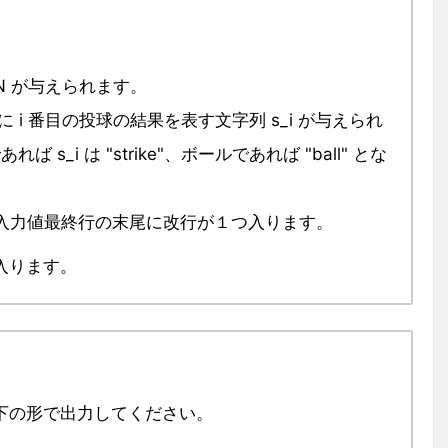
N が与えられます。
≦ N) に i 番目の投球の結果を表す文字列 s_i が与えられ
s_i は "strike"、ボールであれば "ball" とな
り、入力値最終行の末尾に改行が１つ入ります。
入ります。
下の形で出力してください。