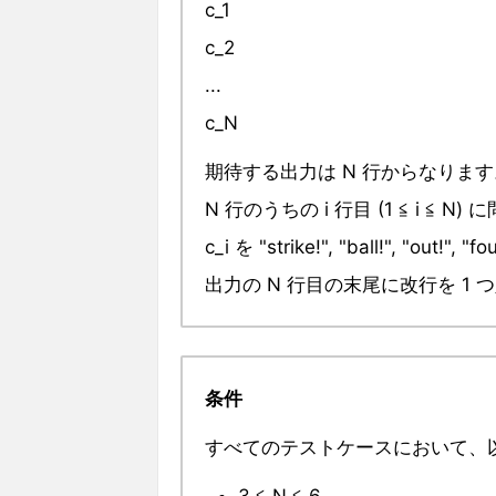
c_1
c_2
...
c_N
期待する出力は N 行からなります
N 行のうちの i 行目 (1 ≦ i
c_i を "strike!", "ball!", "o
出力の N 行目の末尾に改行を 
条件
すべてのテストケースにおいて、