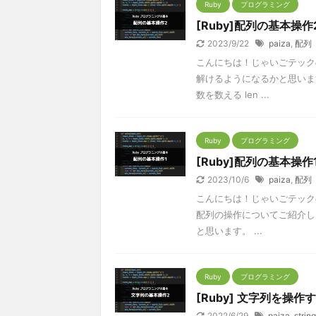
Ruby
プログラミング
[Ruby]配列の基本操作
2023/9/22
paiza
,
配列
こんにちは！じゃいごテック
解けるようになるかと思いま
数を数える len ...
Ruby
プログラミング
[Ruby]配列の基本操作
2023/10/6
paiza
,
配列
こんにちは！じゃいごテックの
配列の操作についてご紹介し
と思います。 ...
Ruby
プログラミング
[Ruby] 文字列を操
2022/6/29
paiza
,
string