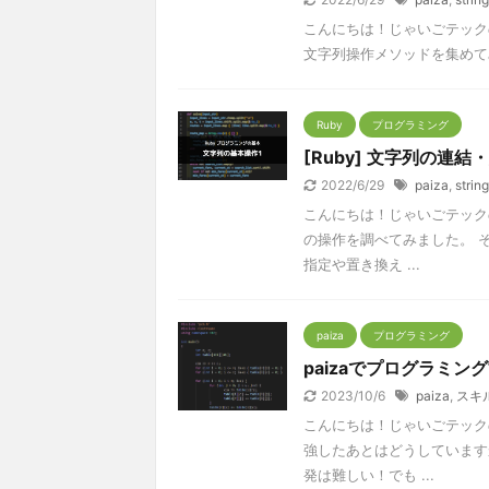
こんにちは！じゃいごテックの
文字列操作メソッドを集めてみまし
Ruby
プログラミング
[Ruby] 文字列の
2022/6/29
paiza
,
string
こんにちは！じゃいごテックの
の操作を調べてみました。 
指定や置き換え ...
paiza
プログラミング
paizaでプログラミ
2023/10/6
paiza
,
スキ
こんにちは！じゃいごテック
強したあとはどうしています
発は難しい！でも ...