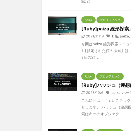
級)と ...
paiza
プログラミング
[Ruby]paiza 線
2021/11/19
D級
,
paiza
,
今回はpaiza 線形探索メ
1【指定された値の探索】は
3個のST ...
Ruby
プログラミング
[Ruby]ハッシュ（連
2023/10/6
paiza
,
ハッ
こんにちは！じゃいごテック
介します。 ハッシュ（連想
素はキーのオブジェク ...