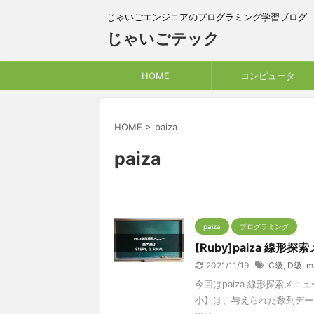
じゃいごエンジニアのプログラミング学習ブログ
じゃいごテック
HOME
コンピュータ
HOME
>
paiza
paiza
paiza
プログラミング
[Ruby]paiza 線形
2021/11/19
C級
,
D級
,
m
今回はpaiza 線形探索メ
小】は、与えられた数列データ