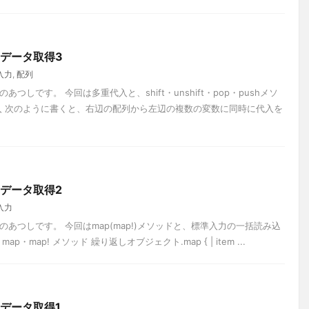
のデータ取得3
入力
,
配列
しです。 今回は多重代入と、shift・unshift・pop・pushメソ
入 次のように書くと、右辺の配列から左辺の複数の変数に同時に代入を
のデータ取得2
入力
あつしです。 今回はmap(map!)メソッドと、標準入力の一括読み込
・map! メソッド 繰り返しオブジェクト.map { | item ...
のデータ取得1