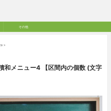
その他
za
>
iza 累積和メニュー4 【区間内の個数 (文字