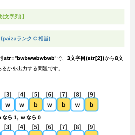
(文字列)】
(paizaランク C 相当)
str="bwbwwbwbwb"
で、
3文字目(str[2])
から
8文
あるかを出力する問題です。