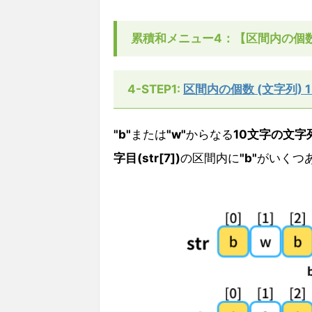
累積和メニュー4：【区間内の個数
4-STEP1:
区間内の個数 (文字列) 1 
"b"
または
"w"
からなる
10文字の文字列 
字目(str[7])
の区間内に
"b"
がいくつ