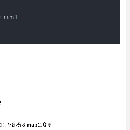
 + num 
}
更
加した部分を
map
に変更