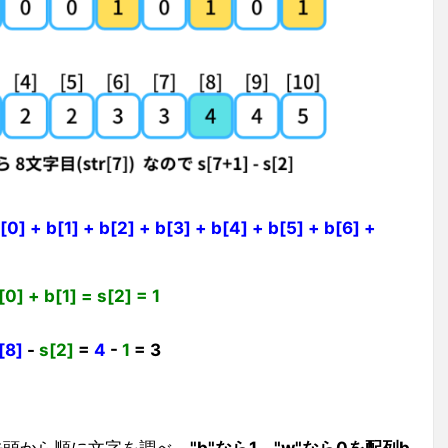
 + b[1] + b[2] + b[3] + b[4] + b[5] + b[6] +
 + b[1] = s[2] = 1
[8]
-
s[2]
=
4
-
1
= 3