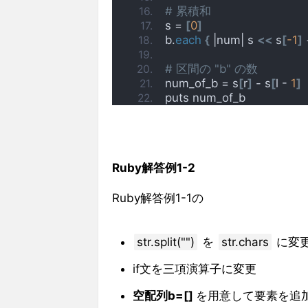
# 累積和
s = 
[
0
]
b.
each
{
 |num| s 
<<
 s
[
-1
]
# 区間の "b" の数
num_of_b = s
[
r
]
 - s
[
l - 
1
]
puts num_of_b
Ruby解答例1-2
Ruby解答例1-1の
str.split("")
を
str.chars
に変
if文を三項演算子に変更
空配列b=[]
を用意して要素を追