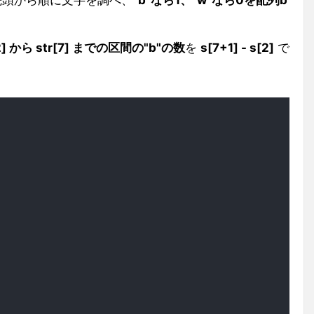
頭から順に文字を調べ、
"b"なら1、"w"なら0を配列b
[2] から str[7] までの区間の"b"の数
を
s[7+1] - s[2]
で