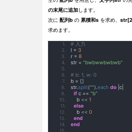
空の
配列b
を用意し、
文字列str
の先
の末尾に追加
します。
次に
配列b
の
累積和s
を求め、
str
求めます。
# 入力
l = 
3
r = 
8
str = 
"bwbwwbwbwb"
# b: 1, w: 0
b = 
[]
str.
split
(
""
)
.
each
do
 |c|
if
 c == 
"b"
    b 
<<
1
else
    b 
<<
0
end
end