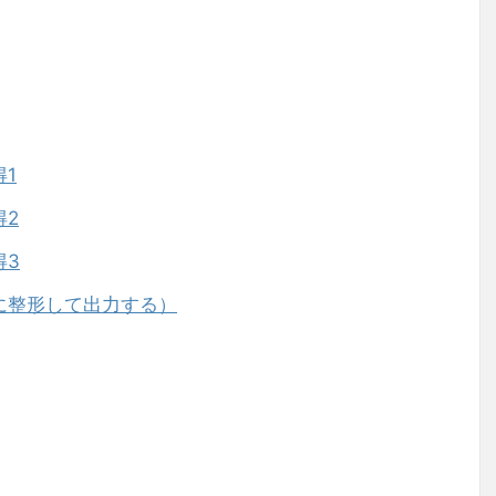
得1
得2
得3
意に整形して出力する）